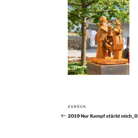
Beitragsnavigation
Vorheriger
ZURÜCK
Beitrag
2019 Nur Kampf stärkt mich_0