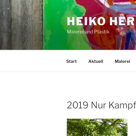
Zum
Inhalt
HEIKO HE
springen
Malerei und Plastik
Start
Aktuell
Malerei
2019 Nur Kampf 