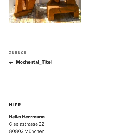
Beitragsnavigation
Vorheriger
ZURÜCK
Beitrag
Mochental_Titel
HIER
Heiko Herrmann
Giselastrasse 22
80802 München