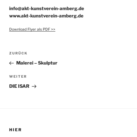
info@akt-kunstverein-amberg.de
www.akt-kunstverein-amberg.de
Download Flyer als PDF >>
Beitragsnavigation
Vorheriger
ZURÜCK
Beitrag
Malerei – Skulptur
Nächster
WEITER
Beitrag
DIE ISAR
HIER