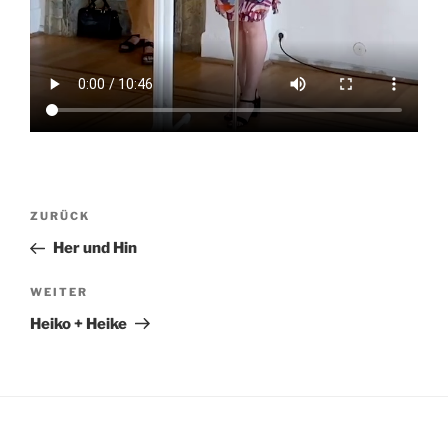
Beitragsnavigation
Vorheriger
ZURÜCK
Beitrag
Her und Hin
Nächster
WEITER
Beitrag
Heiko + Heike