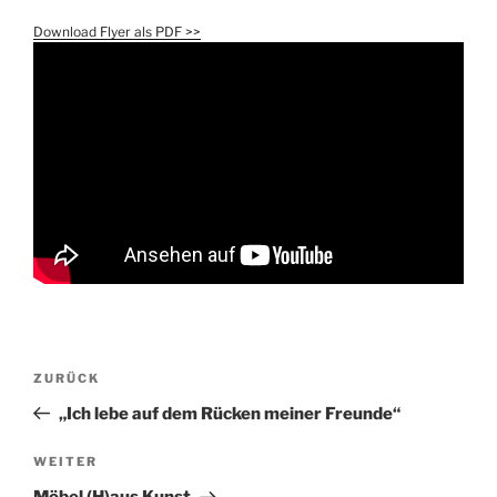
Download Flyer als PDF >>
Beitragsnavigation
Vorheriger
ZURÜCK
Beitrag
„Ich lebe auf dem Rücken meiner Freunde“
Nächster
WEITER
Beitrag